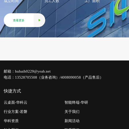
成立时间
员工人数
工厂面积
查看更多
×
选华科，精准匹配您的需求
邮箱：
huhaih0229@yeah.net
电话：
13528705508（业务咨询）/4008090058（产品售后）
快捷方式
云桌面-华科云
智能终端-华研
行业方案-若磐
关于我们
立即联系
稍后再说
华科资质
新闻活动