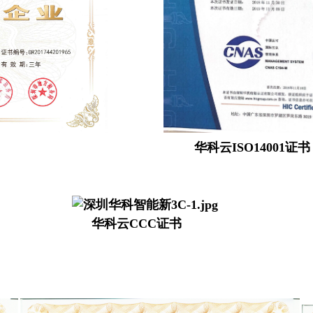
华科云ISO14001证书
华科云
C
CC证书