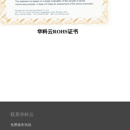
华科云ROHS证书
联系华科云
免费服务热线