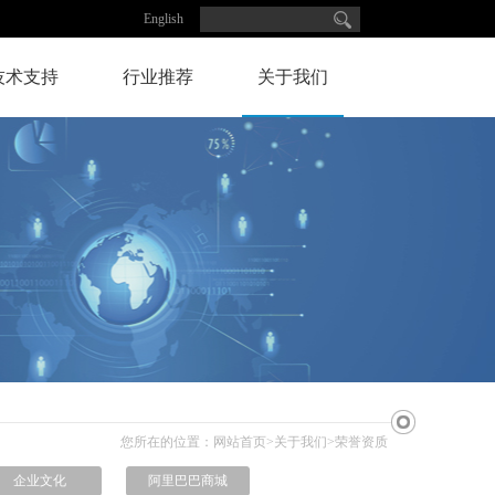
English
技术支持
行业推荐
关于我们
您所在的位置：
网站首页
>
关于我们
>
荣誉资质
企业文化
阿里巴巴商城