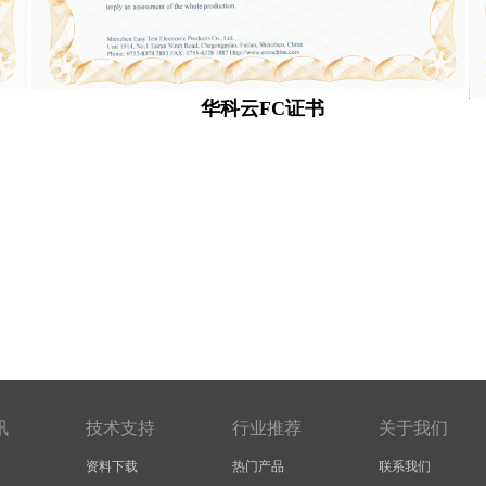
华科云FC证书
讯
技术支持
行业推荐
关于我们
资料下载
热门产品
联系我们